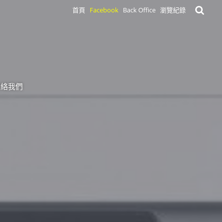
首頁
Facebook
Back Office
瀏覽紀錄
聯絡我們